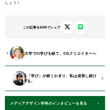
しょう！
この記事をSNSでシェア
X
LINE
で
で
シ
シ
ェ
ェ
大学での学びを経て、CGクリエイターへ
ア
ア
す
す
る
る
「学び」が続くかぎり、私は成長し続け
る。
メディアデザイン学科
のインタビューを見る