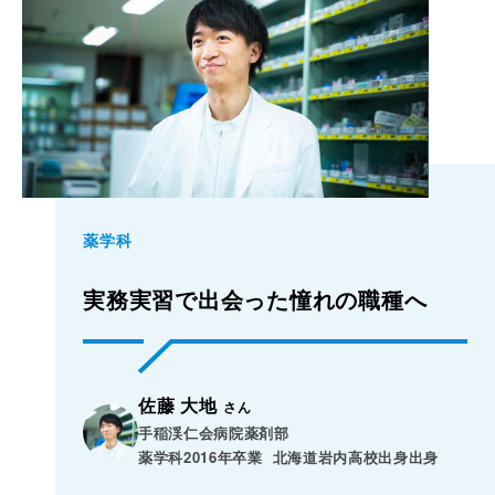
薬学科
実務実習で出会った憧れの職種へ
佐藤 大地
さん
手稲渓仁会病院薬剤部

薬学科2016年卒業  北海道岩内高校出身出身