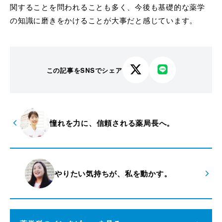
関することを問われることも多く、今後も基礎的な薬学
の知識に磨きをかけることが大事だと感じています。
この記事をSNSでシェア
X
LINE
で
で
シ
シ
ェ
ェ
憧れを力に、信頼される薬局長へ。
ア
ア
す
す
る
る
やりたい気持ちが、私を動かす。