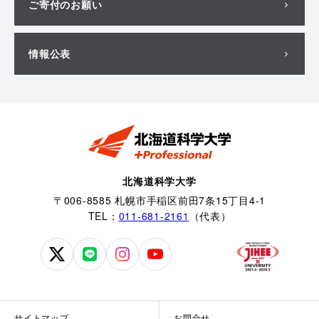
ご寄付のお願い
情報公表
北海道科学大学
〒006-8585 札幌市手稲区前田7条15丁目4-1
TEL：
011-681-2161
（代表）
北
北
北
北
海
海
海
海
道
道
道
道
科
科
科
科
サイトマップ
お問合せ