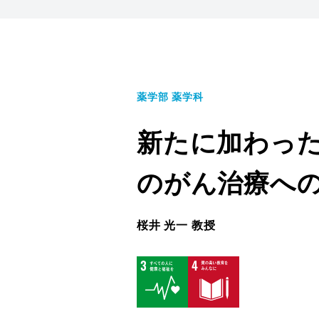
薬学部 薬学科
新たに加わっ
のがん治療へ
桜井 光一 教授