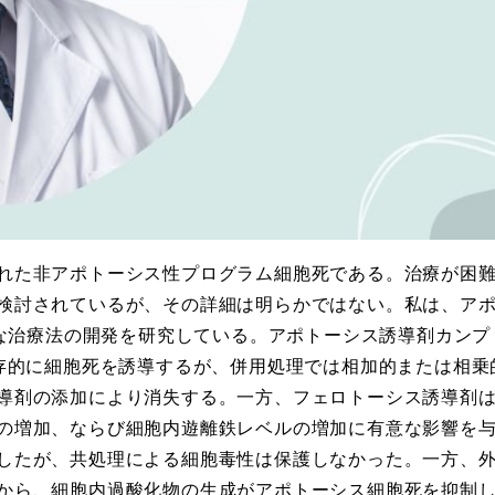
れた非アポトーシス性プログラム細胞死である。治療が困
検討されているが、その詳細は明らかではない。私は、ア
新たな治療法の開発を研究している。アポトーシス誘導剤カン
依存的に細胞死を誘導するが、併用処理では相加的または相
導剤の添加により消失する。一方、フェロトーシス誘導剤
の増加、ならび細胞内遊離鉄レベルの増加に有意な影響を
したが、共処理による細胞毒性は保護しなかった。一方、
から、細胞内過酸化物の生成がアポトーシス細胞死を抑制