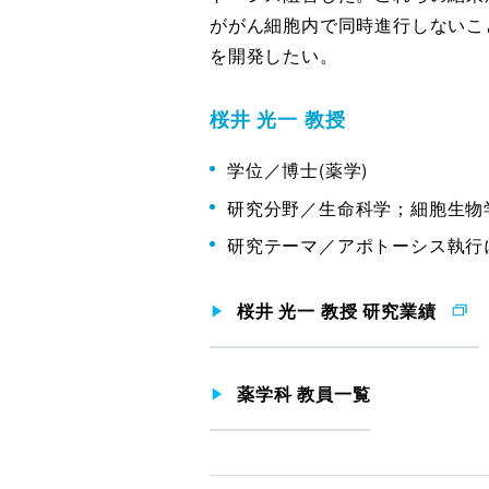
ががん細胞内で同時進行しないこ
を開発したい。
桜井 光一 教授
学位／博士(薬学)
研究分野／生命科学；細胞生物
研究テーマ／アポトーシス執行
桜井 光一 教授 研究業績
薬学科 教員一覧