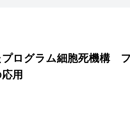
たプログラム細胞死機構 
の応用