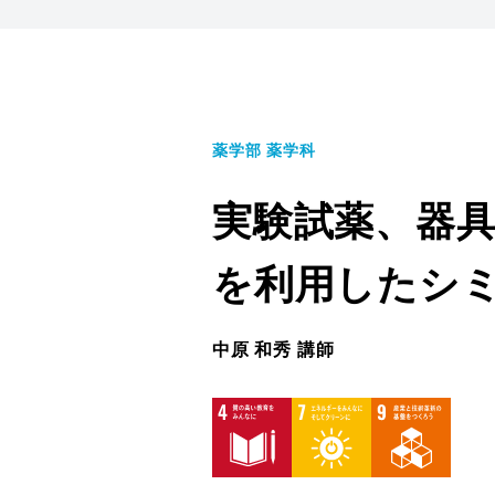
薬学部 薬学科
実験試薬、器
を利用したシ
中原 和秀 講師