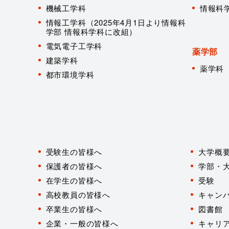
機械工学科
情報科
情報工学科（2025年4月1日より情報科
学部 情報科学科に改組）
電気電子工学科
薬学部
建築学科
薬学科
都市環境学科
対
象
受験生の皆様へ
大学概
者
別
保護者の皆様へ
学部・
在学生の皆様へ
受験
高校教員の皆様へ
キャン
卒業生の皆様へ
図書館
企業・一般の皆様へ
キャリ