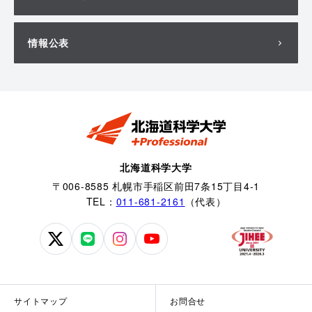
情報公表
北海道科学大学
〒006-8585 札幌市手稲区前田7条15丁目4-1
TEL：
011-681-2161
（代表）
北
北
北
北
海
海
海
海
道
道
道
道
科
科
科
科
サイトマップ
お問合せ