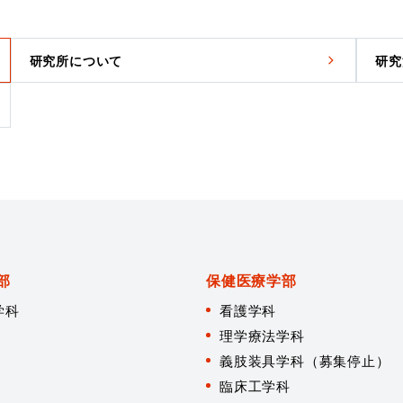
研究所について
研究
部
保健医療学部
学科
看護学科
理学療法学科
義肢装具学科（募集停止）
臨床工学科