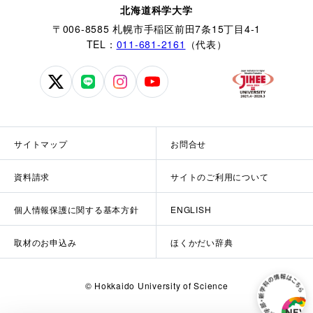
北海道科学大学
〒006-8585 札幌市手稲区前田7条15丁目4-1
TEL：
011-681-2161
（代表）
北
北
北
北
海
海
海
海
道
道
道
道
科
科
科
科
サイトマップ
お問合せ
学
学
学
学
大
大
大
大
資料請求
サイトのご利用について
学
学
学
学
公
公
公
公
個人情報保護に関する基本方針
ENGLISH
式
式
式
式
X
LINE
Instagram
YouTube
取材のお申込み
ほくかだい辞典
© Hokkaido University of Science