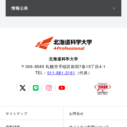
情報公表
北海道科学大学
〒006-8585 札幌市手稲区前田7条15丁目4-1
TEL：
011-681-2161
（代表）
北
北
北
北
海
海
海
海
道
道
道
道
科
科
科
科
サイトマップ
お問合せ
学
学
学
学
大
大
大
大
資料請求
サイトのご利用について