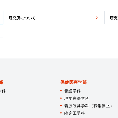
研究所について
研究
部
保健医療学部
学科
看護学科
理学療法学科
義肢装具学科（募集停止）
臨床工学科